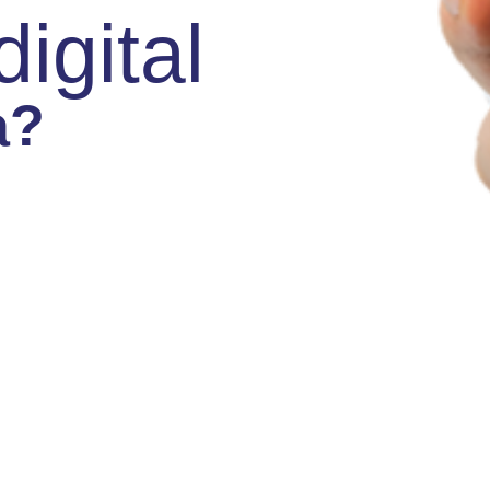
igital
a?